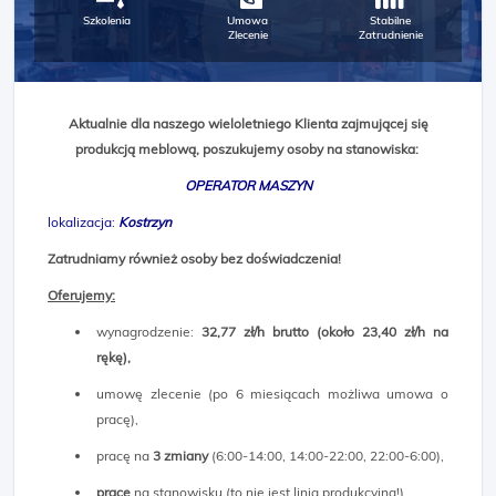
Szkolenia
Umowa
Stabilne
Zlecenie
Zatrudnienie
Aktualnie dla naszego wieloletniego Klienta zajmującej się
produkcją meblową, poszukujemy osoby na stanowiska:
OPERATOR MASZYN
lokalizacja:
Kostrzyn
Zatrudniamy również osoby bez doświadczenia!
Oferujemy:
wynagrodzenie:
32,77 zł/h brutto (około 23,40 zł/h na
rękę),
umowę zlecenie (po 6 miesiącach możliwa umowa o
pracę),
pracę na
3 zmiany
(6:00-14:00, 14:00-22:00, 22:00-6:00),
prace
na stanowisku (to nie jest linia produkcyjna!),