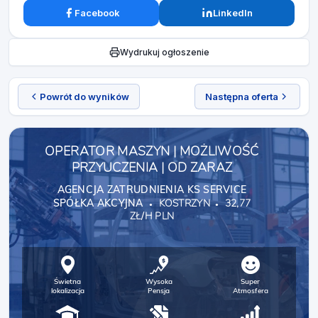
Facebook
LinkedIn
Wydrukuj ogłoszenie
Powrót do wyników
Następna oferta
OPERATOR MASZYN | MOŻLIWOŚĆ
PRZYUCZENIA | OD ZARAZ
AGENCJA ZATRUDNIENIA KS SERVICE
SPÓŁKA AKCYJNA
KOSTRZYN
32,77
ZŁ/H PLN
Świetna
Wysoka
Super
lokalizacja
Pensja
Atmosfera