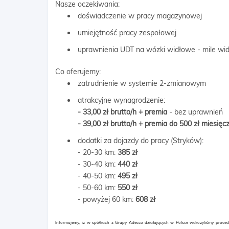
Nasze oczekiwania:
doświadczenie w pracy magazynowej
umiejętność pracy zespołowej
uprawnienia UDT na wózki widłowe - mile wi
Co oferujemy:
zatrudnienie w systemie 2‑zmianowym
atrakcyjne wynagrodzenie:
- 33,00 zł brutto/h + premia
- bez uprawnień
- 39,00 zł brutto/h + premia do 500 zł miesięc
dodatki za dojazdy do pracy (Stryków):
- 20-30 km:
385 zł
- 30-40 km:
440 zł
- 40-50 km:
495 zł
- 50-60 km:
550 zł
- powyżej 60 km:
608 zł
Informujemy, iż w spółkach z Grupy Adecco działających w Polsce wdrożyliśmy proc