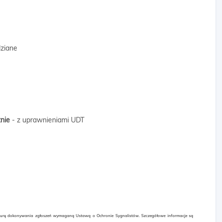
dziane
znie
- z uprawnieniami UDT
edurę dokonywania zgłoszeń wymaganą Ustawą o Ochronie Sygnalistów. Szczegółowe informacje są