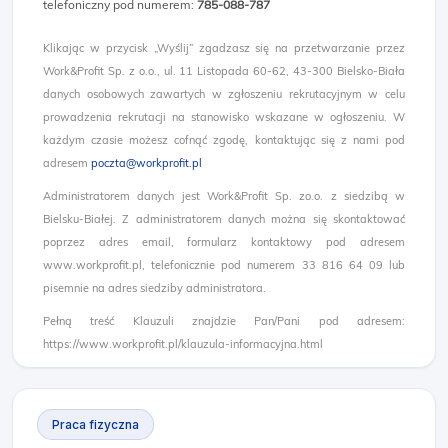
telefoniczny pod numerem:
785-088-787
Klikając w przycisk „Wyślij” zgadzasz się na przetwarzanie przez
Work&Profit Sp. z o.o., ul. 11 Listopada 60-62, 43-300 Bielsko-Biała
danych osobowych zawartych w zgłoszeniu rekrutacyjnym w celu
prowadzenia rekrutacji na stanowisko wskazane w ogłoszeniu. W
każdym czasie możesz cofnąć zgodę, kontaktując się z nami pod
adresem
poczta@workprofit.pl
Administratorem danych jest Work&Profit Sp. zo.o. z siedzibą w
Bielsku-Białej. Z administratorem danych można się skontaktować
poprzez adres email, formularz kontaktowy pod adresem
www.workprofit.pl, telefonicznie pod numerem 33 816 64 09 lub
pisemnie na adres siedziby administratora.
Pełną treść Klauzuli znajdzie Pan/Pani pod adresem:
https://www.workprofit.pl/klauzula-informacyjna.html
Praca fizyczna