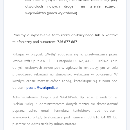
otwarciach nowych drogerii na terenie różnych
województw (praca wyjazdowa)
Prosimy o wypełnienie formularza aplikacyjnego lub o kontakt
telefoniczny pod numerem:
726 877 887
Klikając w przycisk „Wyślij” zgadzasz się na przetwarzanie przez
Work&Profit Sp. z o.o., ul. 11 Listopada 60-62, 43-300 Bielsko-Biała
danych osobowych zawartych w zgłoszeniu rekrutacyjnym w celu
prowadzenia rekrutacji na stanowisko wskazane w ogłoszeniu. W
każdym czasie możesz cofnąć zgodę, kontaktując się z nami pod
adresem
poczta@workprofit.pl
Administratorem danych jest Work&Profit Sp. zo.o. z siedzibą w
Bielsku-Białej. Z administratorem danych można się skontaktować
poprzez adres email, formularz kontaktowy pod adresem
www.workprofit.pl, telefonicznie pod numerem 33 816 64 09 lub
pisemnie na adres siedziby administratora.