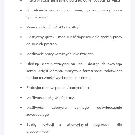
Pracę w stabilnej firmie o ugruntowanej pozycji na rynku
Zatrudnienie w oparciu o umowę cywilnoprawną (praca
tymczasowa)
Wynagrodzenie 31,40 zł brutto/h
Elastyczny grafik - możliwość dopasowania godzin pracy
do swoich potrzeb
Możliwość pracy w różnych lokalizacjach
Obsługę administracyjną on-line - dostęp do swojego
konta, dzięki któremu wszystkie formalności załatwiasz
bez konieczności wychodzenia z domu
Profesjonalne wsparcie Koordynatora
Możliwość stałej współpracy
Możliwość zdobycia cennego doświadczenia
zawodowego
Strefę licytacji z atrakcyjnymi nagrodami dla
pracowników