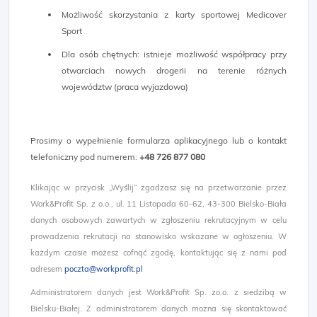
Możliwość skorzystania z karty sportowej Medicover
Sport
Dla osób chętnych: istnieje możliwość współpracy przy
otwarciach nowych drogerii na terenie różnych
województw (praca wyjazdowa)
Prosimy o wypełnienie formularza aplikacyjnego lub o kontakt
telefoniczny pod numerem:
+48 726 877 080
Klikając w przycisk „Wyślij” zgadzasz się na przetwarzanie przez
Work&Profit Sp. z o.o., ul. 11 Listopada 60-62, 43-300 Bielsko-Biała
danych osobowych zawartych w zgłoszeniu rekrutacyjnym w celu
prowadzenia rekrutacji na stanowisko wskazane w ogłoszeniu. W
każdym czasie możesz cofnąć zgodę, kontaktując się z nami pod
adresem
poczta@workprofit.pl
Administratorem danych jest Work&Profit Sp. zo.o. z siedzibą w
Bielsku-Białej. Z administratorem danych można się skontaktować