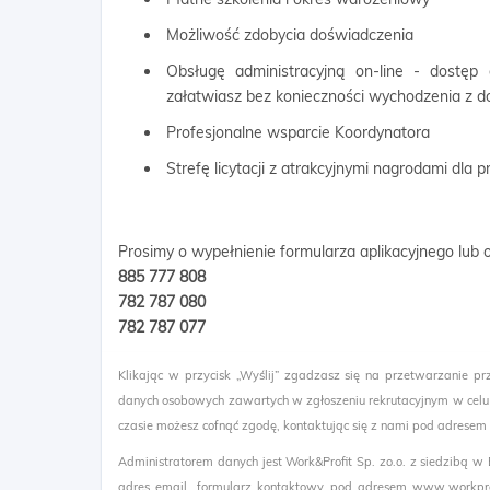
Możliwość zdobycia doświadczenia
Obsługę administracyjną on-line - dostęp
załatwiasz bez konieczności wychodzenia z 
Profesjonalne wsparcie Koordynatora
Strefę licytacji z atrakcyjnymi nagrodami dla
Prosimy o wypełnienie formularza aplikacyjnego lub
885 777 808
782 787 080
782 787 077​
Klikając w przycisk „Wyślij” zgadzasz się na przetwarzanie pr
danych osobowych zawartych w zgłoszeniu rekrutacyjnym w celu
czasie możesz cofnąć zgodę, kontaktując się z nami pod adresem
Administratorem danych jest Work&Profit Sp. zo.o. z siedzibą w
adres email, formularz kontaktowy pod adresem www.workprof