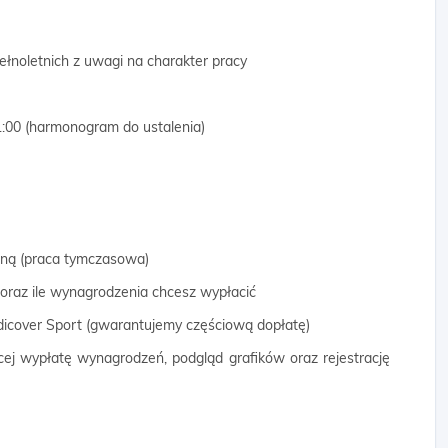
łnoletnich z uwagi na charakter pracy
:00 (harmonogram do ustalenia)
wną (praca tymczasowa)
 oraz ile wynagrodzenia chcesz wypłacić
dicover Sport (gwarantujemy częściową dopłatę)
cej wypłatę wynagrodzeń, podgląd grafików oraz rejestrację