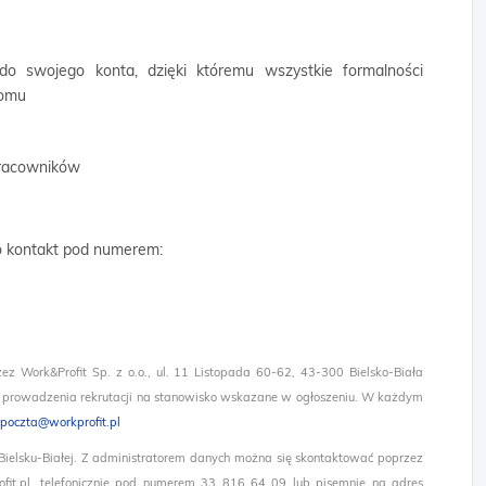
 do swojego konta, dzięki któremu wszystkie formalności
domu
 pracowników
 o kontakt pod numerem:
zez Work&Profit Sp. z o.o., ul. 11 Listopada 60-62, 43-300 Bielsko-Biała
 prowadzenia rekrutacji na stanowisko wskazane w ogłoszeniu. W każdym
poczta@workprofit.pl
 Bielsku-Białej. Z administratorem danych można się skontaktować poprzez
it.pl, telefonicznie pod numerem 33 816 64 09 lub pisemnie na adres