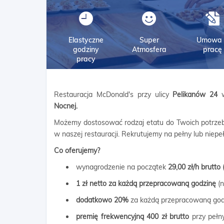
Elastyczne
Super
Umowa 
godziny
Atmosfera
pracę
pracy
Restauracja McDonald's przy ulicy
Pelikanów 24
Nocnej.
Możemy dostosować rodzaj etatu do Twoich potrzeb
w naszej restauracji. Rekrutujemy na pełny lub niepeł
Co oferujemy?
wynagrodzenie na początek
29,00 zł/h brutto
1 zł netto za każdą przepracowaną godzinę
(n
dodatkowo 20%
za każdą przepracowaną god
premię frekwencyjną 400 zł brutto
przy pełny