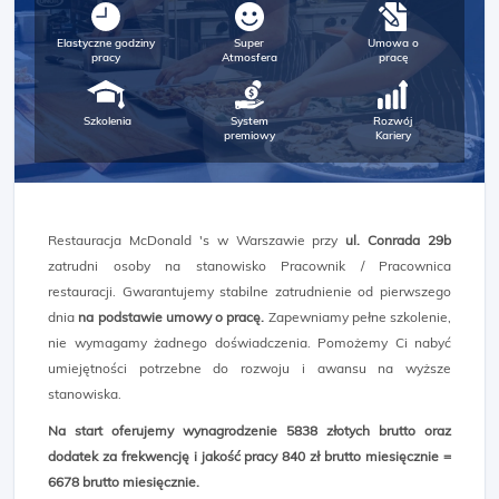
Elastyczne godziny
Super
Umowa o
pracy
Atmosfera
pracę
Szkolenia
System
Rozwój
premiowy
Kariery
Restauracja McDonald 's w Warszawie przy
ul. Conrada 29b
zatrudni osoby na stanowisko Pracownik / Pracownica
restauracji. Gwarantujemy stabilne zatrudnienie od pierwszego
dnia
na podstawie umowy o pracę.
Zapewniamy pełne szkolenie,
nie wymagamy żadnego doświadczenia. Pomożemy Ci nabyć
umiejętności potrzebne do rozwoju i awansu na wyższe
stanowiska.
Na start oferujemy wynagrodzenie 5838 złotych brutto oraz
dodatek za frekwencję i jakość pracy 840 zł brutto miesięcznie =
6678 brutto miesięcznie.