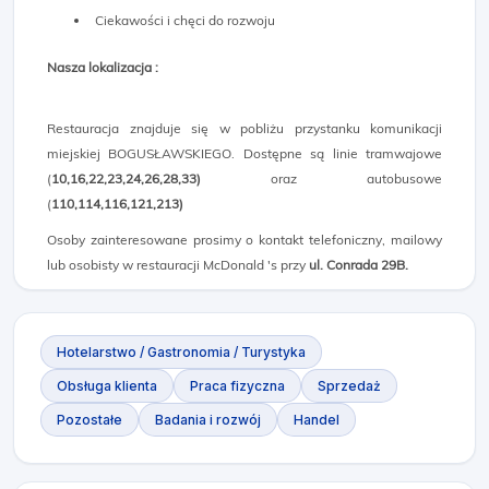
Ciekawości i chęci do rozwoju
Nasza lokalizacja :
Restauracja znajduje się w pobliżu przystanku komunikacji
miejskiej BOGUSŁAWSKIEGO. Dostępne są linie tramwajowe
(
10,16,22,23,24,26,28,33)
oraz autobusowe
(
110,114,116,121,213)
Osoby zainteresowane prosimy o kontakt telefoniczny, mailowy
lub osobisty w restauracji McDonald 's przy
ul. Conrada 29B.
Hotelarstwo / Gastronomia / Turystyka
Obsługa klienta
Praca fizyczna
Sprzedaż
Pozostałe
Badania i rozwój
Handel