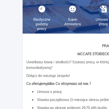
Elastyczne
Super
Umowa 
godziny
Atmosfera
pracę
pracy
PRA
MCCAFE STOBIEC
Uwielbiasz kawę i słodkości? Szukasz pracy, w której
komunikatywną?
Dołącz do naszego zespołu!
Co oferujemy/albo Co otrzymasz od nas ?
Umowa o pracę
Stawka początkowa (3-miesiące okresu próbne
Stawka po okresie próbnym 29,70 zł/h brutto