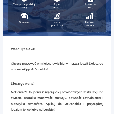
Elastyczne godziny
Super
Umowa o
pracy
Atmosfera
pracę
Szkolenia
System
Rozwój
premiowy
Kariery
PRACUJ Z NAMI!
Chcesz pracować w miejscu uwielbianym przez ludzi? Dołącz do
zgranej ekipy McDonald's!
Dlaczego warto?
McDonald's to jedna z najczęściej odwiedzanych restauracji na
świecie, szerokie możliwości rozwoju, pewność zatrudnienia i
niezwykła atmosfera. Aplikuj do McDonald's i przyrządzaj
ludziom to, co lubią najbardziej!