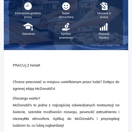
Elastyczne godziny
Super
Umowa o
pracy
Atmosfera
pracę
Szkolenia
System
Rozwój
premiowy
Kariery
PRACUJ Z NAMI!
Chcesz pracować w miejscu uwielbianym przez ludzi? Dołącz do
zgranej ekipy McDonald's!
Dlaczego warto?
McDonald's to jedna z najczęściej odwiedzanych restauracji na
świecie, szerokie możliwości rozwoju, pewność zatrudnienia i
niezwykła atmosfera. Aplikuj do McDonald's i przyrządzaj
ludziom to, co lubią najbardziej!