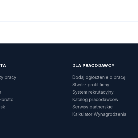
ATA
DLA PRACODAWCY
ty pracy
Dodaj ogłoszenie o pracę
Stwórz profil firmy
a
System rekrutacyjny
-brutto
Katalog pracodawców
isk
Serwisy partnerskie
Kalkulator Wynagrodzenia