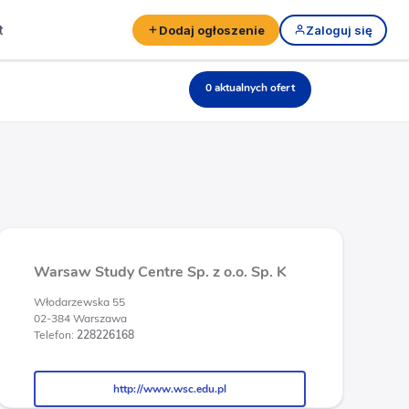
t
Dodaj ogłoszenie
Zaloguj się
0 aktualnych ofert
Warsaw Study Centre Sp. z o.o. Sp. K
Włodarzewska 55
02-384 Warszawa
Telefon:
228226168
http://www.wsc.edu.pl
http://www.wsc.edu.pl