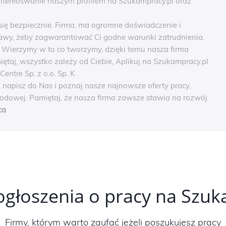
intereoswanie naszym profilem na Szukampracy.pl oraz
się bezpiecznie. Firma, ma ogromne doświadczenie i
awy, żeby zagwarantować Ci godne warunki zatrudnienia.
. Wierzymy w to co tworzymy, dzięki temu nasza firma
iętaj, wszystko zależy od Ciebie, Aplikuj na Szukampracy.pl
ntre Sp. z o.o. Sp. K
 napisz do Nas i poznaj nasze najnowsze oferty pracy,
wodowej. Pamiętaj, że nasza firma zawsze stawia na rozwój
ca
ogłoszenia o pracy na Szu
Firmy, którym warto zaufać jeżeli poszukujesz pracy