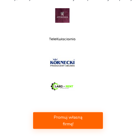
Promuj własną
firmę!