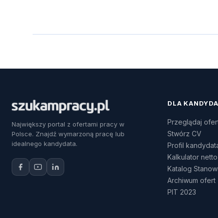
DLA KANDYD
Przeglądaj ofer
Największy portal z ofertami pracy w
Stwórz CV
Polsce. Znajdź wymarzoną pracę lub
idealnego kandydata.
Profil kandydat
Kalkulator netto
Katalog Stanow
Archiwum ofert
PIT 2023