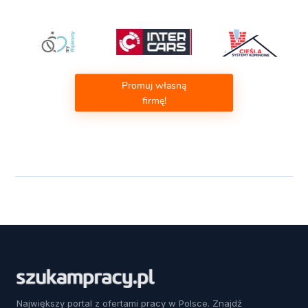
Promuj własną
firmę!
Największy portal z ofertami pracy w Polsce. Znajdź