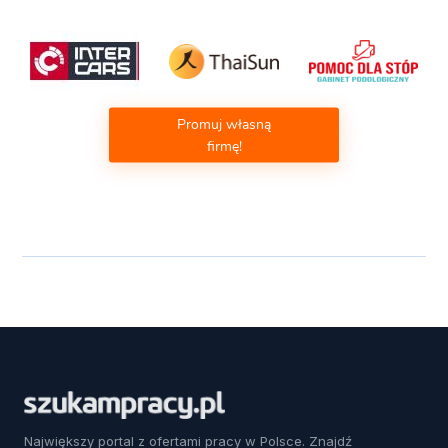
Promuj własną
firmę!
Największy portal z ofertami pracy w Polsce. Znajdź