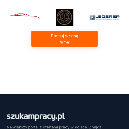
Promuj własną
firmę!
Największy portal z ofertami pracy w Polsce. Znajdź