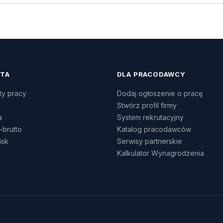
ATA
DLA PRACODAWCY
ty pracy
Dodaj ogłoszenie o pracę
Stwórz profil firmy
a
System rekrutacyjny
-brutto
Katalog pracodawców
isk
Serwisy partnerskie
Kalkulator Wynagrodzenia