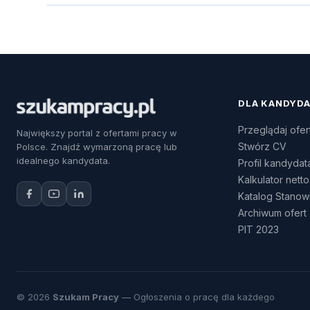
DLA KANDYD
Przeglądaj ofer
Największy portal z ofertami pracy w
Stwórz CV
Polsce. Znajdź wymarzoną pracę lub
idealnego kandydata.
Profil kandydat
Kalkulator netto
Katalog Stanow
Archiwum ofert
PIT 2023
© 2026
Szukam Pracy
— Ogłoszenia o pracę dla każdego