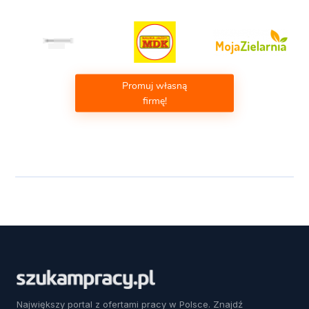
Promuj własną
firmę!
Największy portal z ofertami pracy w Polsce. Znajdź