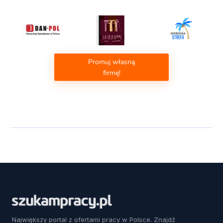
Promuj własną
firmę!
Największy portal z ofertami pracy w Polsce. Znajdź