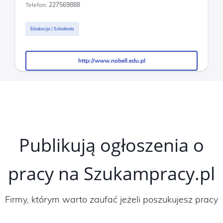
Telefon:
227569888
Edukacja / Szkolenia
http://www.nobell.edu.pl
http://www.nobell.edu.pl
Publikują ogłoszenia o
pracy na Szukampracy.pl
Firmy, którym warto zaufać jeżeli poszukujesz pracy