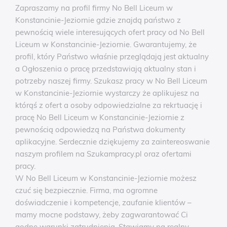
Zapraszamy na profil firmy No Bell Liceum w
Konstancinie-Jeziornie gdzie znajdą państwo z
pewnością wiele interesujących ofert pracy od No Bell
Liceum w Konstancinie-Jeziornie. Gwarantujemy, że
profil, który Państwo właśnie przeglądają jest aktualny
a Ogłoszenia o pracę przedstawiają aktualny stan i
potrzeby naszej firmy. Szukasz pracy w No Bell Liceum
w Konstancinie-Jeziornie wystarczy że aplikujesz na
którąś z ofert a osoby odpowiedzialne za rekrtuację i
pracę No Bell Liceum w Konstancinie-Jeziornie z
pewnością odpowiedzą na Państwa dokumenty
aplikacyjne. Serdecznie dziękujemy za zaintereoswanie
naszym profilem na Szukampracy.pl oraz ofertami
pracy.
W No Bell Liceum w Konstancinie-Jeziornie możesz
czuć się bezpiecznie. Firma, ma ogromne
doświadczenie i kompetencje, zaufanie klientów –
mamy mocne podstawy, żeby zagwarantować Ci
godne warunki zatrudnienia. Stawiamy na realny