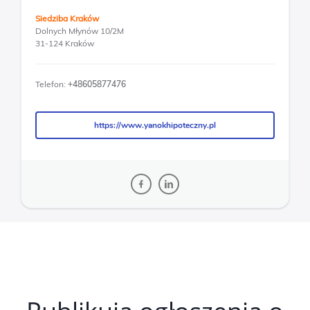
Siedziba Kraków
Dolnych Młynów 10/2M
31-124 Kraków
Telefon:
+48605877476
https://www.yanokhipoteczny.pl
https://www.yanokhipoteczny.pl