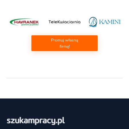
Promuj własną
firmę!