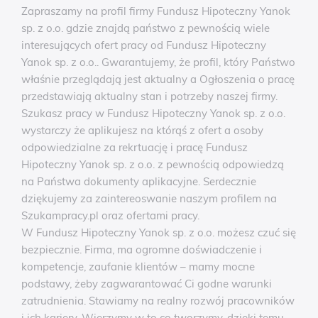
Zapraszamy na profil firmy Fundusz Hipoteczny Yanok
sp. z o.o. gdzie znajdą państwo z pewnością wiele
interesujących ofert pracy od Fundusz Hipoteczny
Yanok sp. z o.o.. Gwarantujemy, że profil, który Państwo
właśnie przeglądają jest aktualny a Ogłoszenia o pracę
przedstawiają aktualny stan i potrzeby naszej firmy.
Szukasz pracy w Fundusz Hipoteczny Yanok sp. z o.o.
wystarczy że aplikujesz na którąś z ofert a osoby
odpowiedzialne za rekrtuację i pracę Fundusz
Hipoteczny Yanok sp. z o.o. z pewnością odpowiedzą
na Państwa dokumenty aplikacyjne. Serdecznie
dziękujemy za zaintereoswanie naszym profilem na
Szukampracy.pl oraz ofertami pracy.
W Fundusz Hipoteczny Yanok sp. z o.o. możesz czuć się
bezpiecznie. Firma, ma ogromne doświadczenie i
kompetencje, zaufanie klientów – mamy mocne
podstawy, żeby zagwarantować Ci godne warunki
zatrudnienia. Stawiamy na realny rozwój pracowników
i ich kariery. Wierzymy w to co tworzymy, dzięki temu