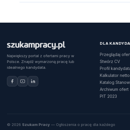
DLA KANDYD
Przeglądaj ofer
Największy portal z ofertami pracy w
Stwórz CV
Polsce. Znajdź wymarzoną pracę lub
idealnego kandydata.
Profil kandydat
Kalkulator netto
Katalog Stanow
Archiwum ofert
PIT 2023
© 2026
Szukam Pracy
— Ogłoszenia o pracę dla każdego