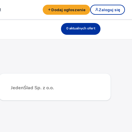
t
Dodaj ogłoszenie
Zaloguj się
0 aktualnych ofert
JedenŚlad Sp. z o.o.