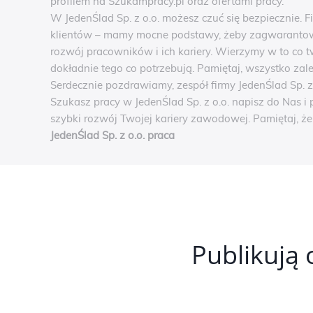
profilem na Szukampracy.pl oraz ofertami pracy.
W JedenŚlad Sp. z o.o. możesz czuć się bezpiecznie.
klientów – mamy mocne podstawy, żeby zagwarantowa
rozwój pracowników i ich kariery. Wierzymy w to co t
dokładnie tego co potrzebują. Pamiętaj, wszystko zal
Serdecznie pozdrawiamy, zespół firmy JedenŚlad Sp. z 
Szukasz pracy w JedenŚlad Sp. z o.o. napisz do Nas i
szybki rozwój Twojej kariery zawodowej. Pamiętaj, ż
JedenŚlad Sp. z o.o. praca
Publikują 