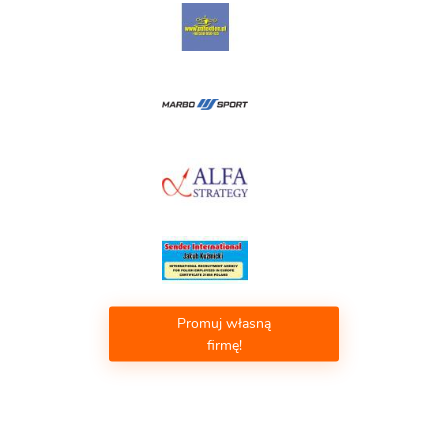
Promuj własną
firmę!