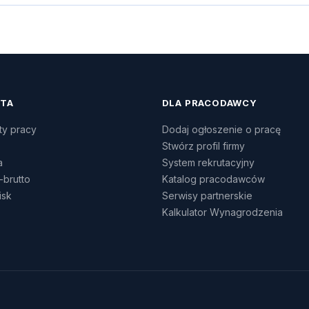
ATA
DLA PRACODAWCY
ty pracy
Dodaj ogłoszenie o pracę
Stwórz profil firmy
a
System rekrutacyjny
-brutto
Katalog pracodawców
isk
Serwisy partnerskie
Kalkulator Wynagrodzenia