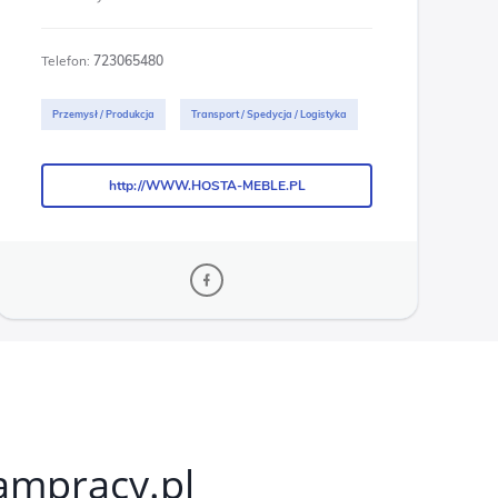
Telefon:
723065480
Przemysł / Produkcja
Transport / Spedycja / Logistyka
http://WWW.HOSTA-MEBLE.PL
http://WWW.HOSTA-MEBLE.PL
kampracy.pl