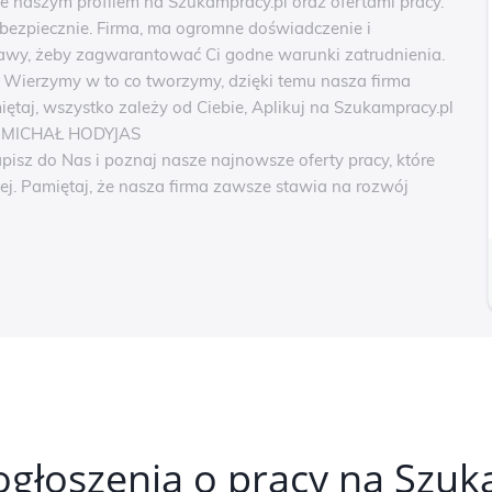
e naszym profilem na Szukampracy.pl oraz ofertami pracy.
zpiecznie. Firma, ma ogromne doświadczenie i
awy, żeby zagwarantować Ci godne warunki zatrudnienia.
. Wierzymy w to co tworzymy, dzięki temu nasza firma
iętaj, wszystko zależy od Ciebie, Aplikuj na Szukampracy.pl
E MICHAŁ HODYJAS
 do Nas i poznaj nasze najnowsze oferty pracy, które
j. Pamiętaj, że nasza firma zawsze stawia na rozwój
ogłoszenia o pracy na Szu