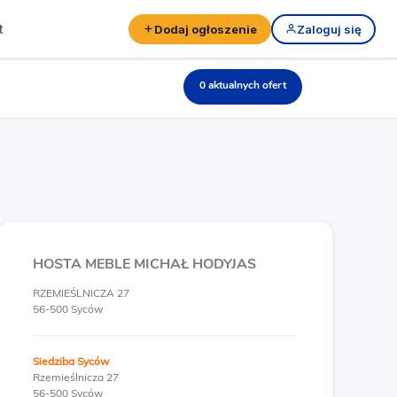
t
Dodaj ogłoszenie
Zaloguj się
0 aktualnych ofert
HOSTA MEBLE MICHAŁ HODYJAS
RZEMIEŚLNICZA 27
56-500 Syców
Siedziba Syców
Rzemieślnicza 27
56-500 Syców