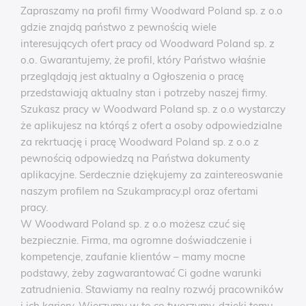
Zapraszamy na profil firmy Woodward Poland sp. z o.o
gdzie znajdą państwo z pewnością wiele
interesujących ofert pracy od Woodward Poland sp. z
o.o. Gwarantujemy, że profil, który Państwo właśnie
przeglądają jest aktualny a Ogłoszenia o pracę
przedstawiają aktualny stan i potrzeby naszej firmy.
Szukasz pracy w Woodward Poland sp. z o.o wystarczy
że aplikujesz na którąś z ofert a osoby odpowiedzialne
za rekrtuację i pracę Woodward Poland sp. z o.o z
pewnością odpowiedzą na Państwa dokumenty
aplikacyjne. Serdecznie dziękujemy za zaintereoswanie
naszym profilem na Szukampracy.pl oraz ofertami
pracy.
W Woodward Poland sp. z o.o możesz czuć się
bezpiecznie. Firma, ma ogromne doświadczenie i
kompetencje, zaufanie klientów – mamy mocne
podstawy, żeby zagwarantować Ci godne warunki
zatrudnienia. Stawiamy na realny rozwój pracowników
i ich kariery. Wierzymy w to co tworzymy, dzięki temu