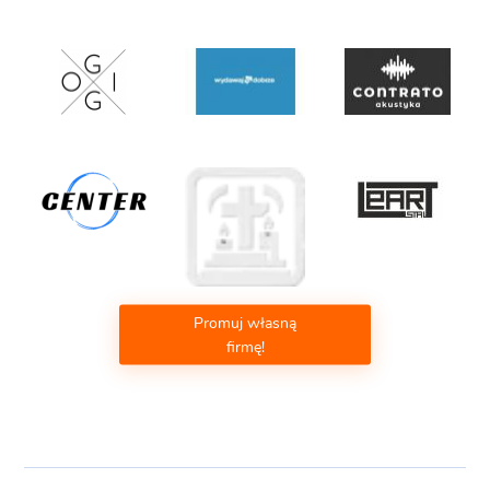
Promuj własną
firmę!