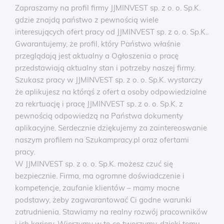
Zapraszamy na profil firmy JJMINVEST sp. z o. o. Sp.K.
gdzie znajdą państwo z pewnością wiele
interesujących ofert pracy od JJMINVEST sp. z o. o. Sp.K..
Gwarantujemy, że profil, który Państwo właśnie
przeglądają jest aktualny a Ogłoszenia o pracę
przedstawiają aktualny stan i potrzeby naszej firmy.
Szukasz pracy w JJMINVEST sp. z o. o. Sp.K. wystarczy
że aplikujesz na którąś z ofert a osoby odpowiedzialne
za rekrtuację i pracę JJMINVEST sp. z o. o. Sp.K. z
pewnością odpowiedzą na Państwa dokumenty
aplikacyjne. Serdecznie dziękujemy za zaintereoswanie
naszym profilem na Szukampracy.pl oraz ofertami
pracy.
W JJMINVEST sp. z o. o. Sp.K. możesz czuć się
bezpiecznie. Firma, ma ogromne doświadczenie i
kompetencje, zaufanie klientów – mamy mocne
podstawy, żeby zagwarantować Ci godne warunki
zatrudnienia. Stawiamy na realny rozwój pracowników
i ich kariery. Wierzymy w to co tworzymy, dzięki temu