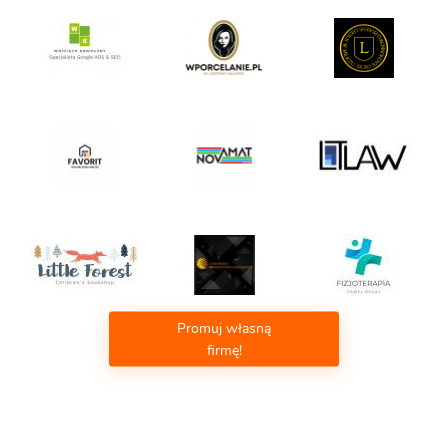
Promuj własną
firmę!