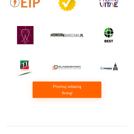
Promuj własną
firmę!