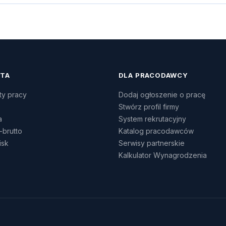
ATA
DLA PRACODAWCY
ty pracy
Dodaj ogłoszenie o pracę
Stwórz profil firmy
a
System rekrutacyjny
-brutto
Katalog pracodawców
isk
Serwisy partnerskie
Kalkulator Wynagrodzenia