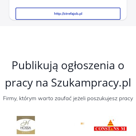
http://strefajob.pl
http://strefajob.pl
Publikują ogłoszenia o
pracy na Szukampracy.pl
Firmy, którym warto zaufać jeżeli poszukujesz pracy