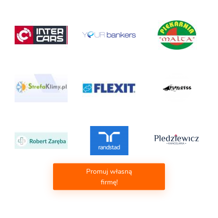
Promuj własną
firmę!