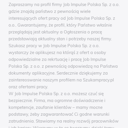
Zapraszamy na profil firmy Job Impulse Polska Sp. z o.o.
gdzie znajdą państwo z pewnością wiele
interesujących ofert pracy od Job Impulse Polska Sp. z
o.o.. Gwarantujemy, że profil, który Państwo właśnie
przeglądają jest aktualny a Ogłoszenia o pracę
przedstawiają aktualny stan i potrzeby naszej firmy.
Szukasz pracy w Job Impulse Polska Sp. z o.o.
wystarczy że aplikujesz na którąś z ofert a osoby
odpowiedzialne za rekrtuację i pracę Job Impulse
Polska Sp. z o.o. z pewnością odpowiedzą na Państwa
dokumenty aplikacyjne. Serdecznie dziękujemy za
zaintereoswanie naszym profilem na Szukampracy.pl
oraz ofertami pracy.
W Job Impulse Polska Sp. z o.o. możesz czuć się
bezpiecznie. Firma, ma ogromne doświadczenie i
kompetencje, zaufanie klientów – mamy mocne
podstawy, żeby zagwarantować Ci godne warunki
zatrudnienia. Stawiamy na realny rozwój pracowników
i ich kariery. Wierzymy w to co tworzymy, dzięki temu