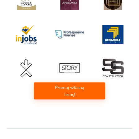
Promuj własną
firmę!