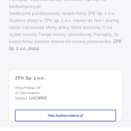
Szukampracy.pl
Serdecznie pozdrawiamy, zespół firmy ZPK Sp. z o.o.
Szukasz pracy w ZPK Sp. z o.o. napisz do Nas i poznaj
nasze najnowsze oferty pracy, które pozwolą Ci na
szybki rozwój Twojej kariery zawodowej. Pamiętaj, że
nasza firma zawsze stawia na rozwój pracownika.
ZPK
Sp. z o.o. praca
ZPK Sp. z o.o.
Aleja Pokoju 20
31-564 Kraków
Telefon:
124138992
http://zpksprzatanie.pl
http://zpksprzatanie.pl