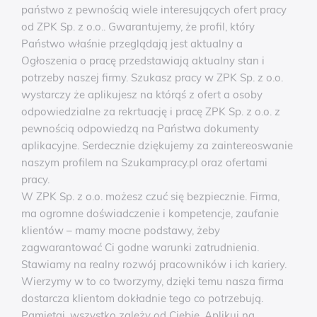
państwo z pewnością wiele interesujących ofert pracy
od ZPK Sp. z o.o.. Gwarantujemy, że profil, który
Państwo właśnie przeglądają jest aktualny a
Ogłoszenia o pracę przedstawiają aktualny stan i
potrzeby naszej firmy. Szukasz pracy w ZPK Sp. z o.o.
wystarczy że aplikujesz na którąś z ofert a osoby
odpowiedzialne za rekrtuację i pracę ZPK Sp. z o.o. z
pewnością odpowiedzą na Państwa dokumenty
aplikacyjne. Serdecznie dziękujemy za zaintereoswanie
naszym profilem na Szukampracy.pl oraz ofertami
pracy.
W ZPK Sp. z o.o. możesz czuć się bezpiecznie. Firma,
ma ogromne doświadczenie i kompetencje, zaufanie
klientów – mamy mocne podstawy, żeby
zagwarantować Ci godne warunki zatrudnienia.
Stawiamy na realny rozwój pracowników i ich kariery.
Wierzymy w to co tworzymy, dzięki temu nasza firma
dostarcza klientom dokładnie tego co potrzebują.
Pamiętaj, wszystko zależy od Ciebie, Aplikuj na