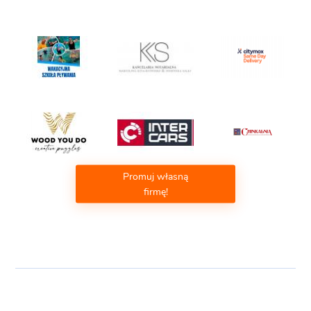
Promuj własną
firmę!