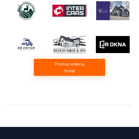
Promuj własną
firmę!