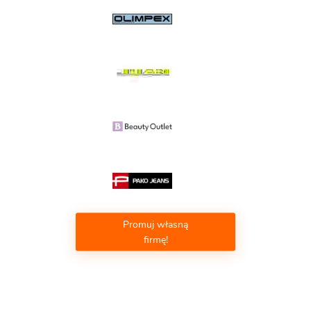
Promuj własną
firmę!