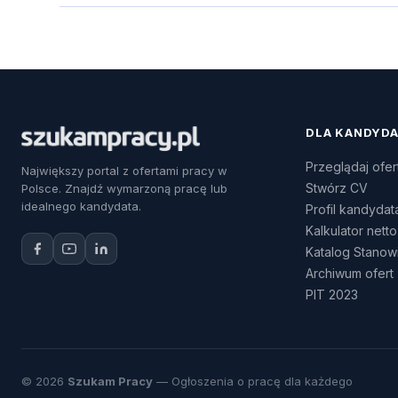
DLA KANDYD
Przeglądaj ofer
Największy portal z ofertami pracy w
Stwórz CV
Polsce. Znajdź wymarzoną pracę lub
idealnego kandydata.
Profil kandydat
Kalkulator netto
Katalog Stanow
Archiwum ofert
PIT 2023
© 2026
Szukam Pracy
— Ogłoszenia o pracę dla każdego