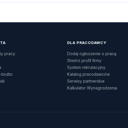
ATA
DLA PRACODAWCY
ty pracy
Dodaj ogłoszenie o pracę
Stwórz profil firmy
a
System rekrutacyjny
-brutto
Katalog pracodawców
isk
Serwisy partnerskie
Kalkulator Wynagrodzenia