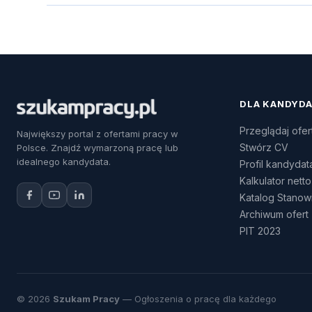
DLA KANDYD
Przeglądaj ofer
Największy portal z ofertami pracy w
Stwórz CV
Polsce. Znajdź wymarzoną pracę lub
idealnego kandydata.
Profil kandydat
Kalkulator netto
Katalog Stanow
Archiwum ofert
PIT 2023
© 2026
Szukam Pracy
— Ogłoszenia o pracę dla każdego