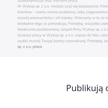
Szukampracy.pl oraz ofertami pracy.
W Wykop sp. z o.o. możesz czuć się bezpiecznie. Fir
klientów – mamy mocne podstawy, żeby zagwarantowa
rozwój pracowników i ich kariery. Wierzymy w to co t
dokładnie tego co potrzebują. Pamiętaj, wszystko zal
Serdecznie pozdrawiamy, zespół firmy Wykop sp. z o.o
Szukasz pracy w Wykop sp. z o.o. napisz do Nas i poz
szybki rozwój Twojej kariery zawodowej. Pamiętaj, ż
sp. z o.o. praca
Publikują 