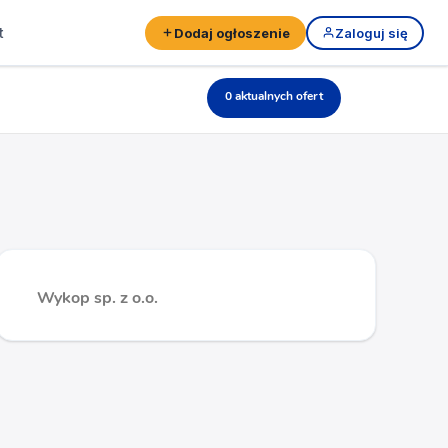
t
Dodaj ogłoszenie
Zaloguj się
0 aktualnych ofert
Wykop sp. z o.o.