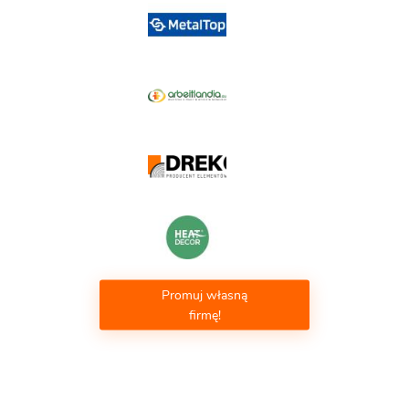
Promuj własną
firmę!