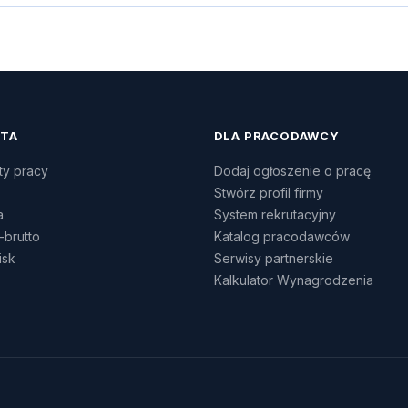
ATA
DLA PRACODAWCY
ty pracy
Dodaj ogłoszenie o pracę
Stwórz profil firmy
a
System rekrutacyjny
-brutto
Katalog pracodawców
isk
Serwisy partnerskie
Kalkulator Wynagrodzenia