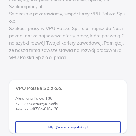
Szukampracy.pl
Serdecznie pozdrawiamy, zespół firmy VPU Polska Sp.z
o.o.
Szukasz pracy w VPU Polska Sp.z o.o. napisz do Nas i
poznaj nasze najnowsze oferty pracy, które pozwolą Ci
na szybki rozwój Twojej kariery zawodowej. Pamiętaj,
że nasza firma zawsze stawia na rozwój pracownika.
VPU Polska Sp.z o.o. praca
VPU Polska Sp.z o.o.
Aleja Jana Pawła II 36
47-220 Kędzierzyn-Koźle
Telefon:
+48504-016-136
http://www.vpupolska.pl
http://www.vpupolska.pl