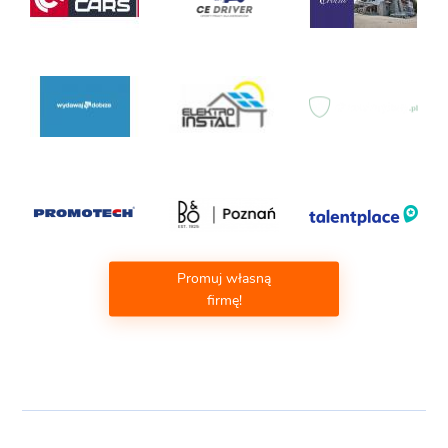
Promuj własną
firmę!