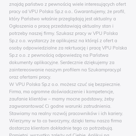
znajdą państwo z pewnością wiele interesujących ofert
pracy od VPU Polska Sp.z o.o.. Gwarantujemy, że profil,
który Państwo właśnie przeglądają jest aktualny a
Ogłoszenia o pracę przedstawiają aktualny stan i
potrzeby naszej firmy. Szukasz pracy w VPU Polska
Sp.z o.o. wystarczy że aplikujesz na którąś z ofert a
osoby odpowiedzialne za rekrtuację i pracę VPU Polska
Sp.z o.o. z pewnością odpowiedzą na Państwa
dokumenty aplikacyjne. Serdecznie dziękujemy za
zaintereoswanie naszym profilem na Szukampracy.pl
oraz ofertami pracy.
W VPU Polska Sp.z o.o. możesz czuć się bezpiecznie.
Firma, ma ogromne doświadczenie i kompetencje,
zaufanie klientów – mamy mocne podstawy, żeby
zagwarantować Ci godne warunki zatrudnienia.
Stawiamy na realny rozwój pracowników i ich kariery.
Wierzymy w to co tworzymy, dzięki temu nasza firma
dostarcza klientom dokładnie tego co potrzebują.
Pamiętaj, wszystko zależy od Ciebie, Aplikuj na