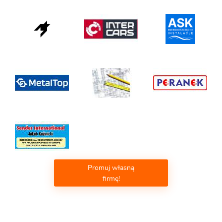
Promuj własną
firmę!