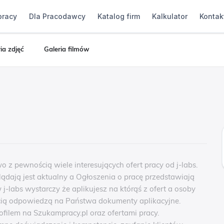
pracy
Dla Pracodawcy
Katalog firm
Kalkulator
Kontak
ia zdjęć
Galeria filmów
o z pewnością wiele interesujących ofert pracy od j-labs.
lądają jest aktualny a Ogłoszenia o pracę przedstawiają
 j-labs wystarczy że aplikujesz na którąś z ofert a osoby
ścią odpowiedzą na Państwa dokumenty aplikacyjne.
filem na Szukampracy.pl oraz ofertami pracy.