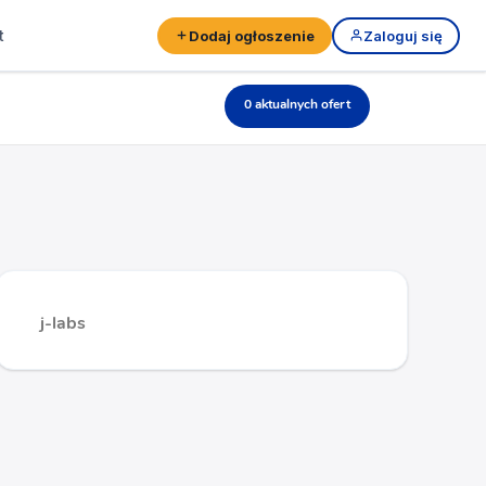
t
Dodaj ogłoszenie
Zaloguj się
0 aktualnych ofert
j-labs