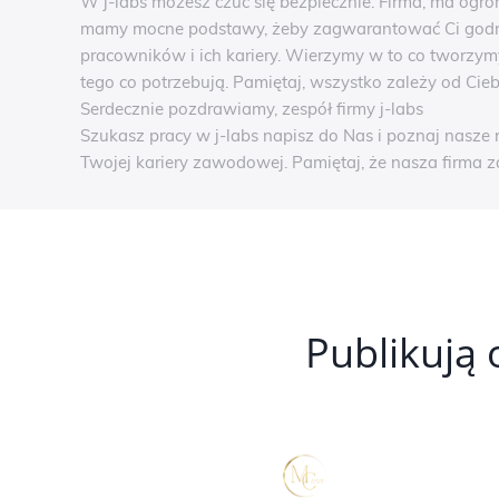
W j-labs możesz czuć się bezpiecznie. Firma, ma ogr
mamy mocne podstawy, żeby zagwarantować Ci godne
pracowników i ich kariery. Wierzymy w to co tworzymy
tego co potrzebują. Pamiętaj, wszystko zależy od Cieb
Serdecznie pozdrawiamy, zespół firmy j-labs
Szukasz pracy w j-labs napisz do Nas i poznaj nasze 
Twojej kariery zawodowej. Pamiętaj, że nasza firma
Publikują 