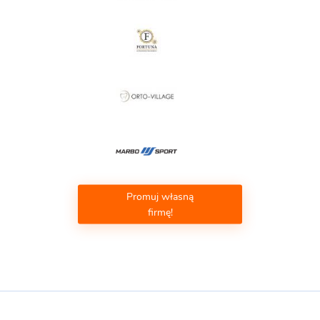
Promuj własną
firmę!