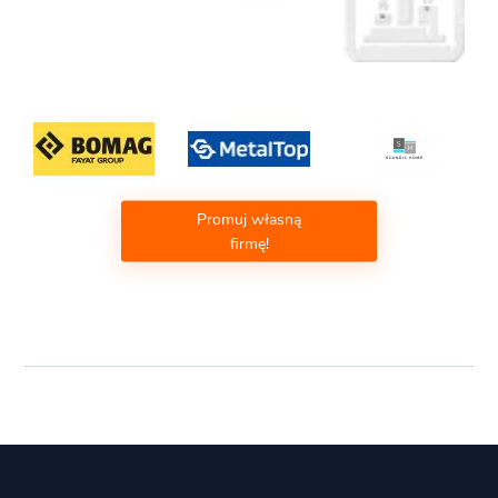
Promuj własną
firmę!