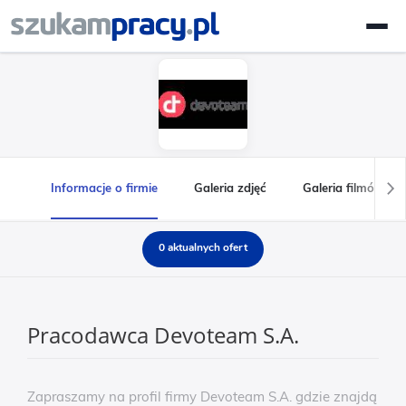
Informacje o firmie
Galeria zdjęć
Galeria filmów
0 aktualnych ofert
Pracodawca Devoteam S.A.
Zapraszamy na profil firmy Devoteam S.A. gdzie znajdą