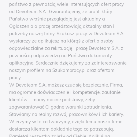
państwo z pewnością wiele interesujących ofert pracy
od Devoteam S.A.. Gwarantujemy, że profil, który
Państwo właśnie przeglądają jest aktualny a
Ogłoszenia o pracę przedstawiają aktualny stan i
potrzeby naszej firmy. Szukasz pracy w Devoteam S.A.
wystarczy że aplikujesz na którąś z ofert a osoby
odpowiedzialne za rekrtuację i pracę Devoteam S.A. z
pewnością odpowiedzą na Państwa dokumenty
aplikacyjne. Serdecznie dziękujemy za zaintereoswanie
naszym profilem na Szukampracy.pl oraz ofertami
pracy.
W Devoteam S.A. możesz czuć się bezpiecznie. Firma,
ma ogromne doświadczenie i kompetencje, zaufanie
klientów – mamy mocne podstawy, żeby
zagwarantować Ci godne warunki zatrudnienia.
Stawiamy na realny rozwój pracowników i ich kariery.
Wierzymy w to co tworzymy, dzięki temu nasza firma
dostarcza klientom dokładnie tego co potrzebują.
Pamiętaj, wszystko zależy od Ciebie, Aplikuj na