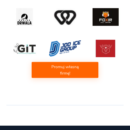
Promuj własną
firmę!