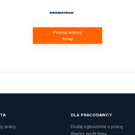
Promuj własną
firmę!
ATA
DLA PRACODAWCY
ty pracy
Dodaj ogłoszenie o pracę
Stwórz profil firmy