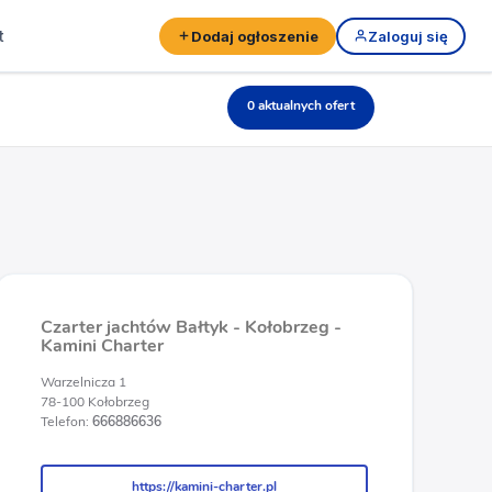
t
Dodaj ogłoszenie
Zaloguj się
0 aktualnych ofert
Czarter jachtów Bałtyk - Kołobrzeg -
Kamini Charter
Warzelnicza 1
78-100 Kołobrzeg
Telefon:
666886636
https://kamini-charter.pl
https://kamini-charter.pl