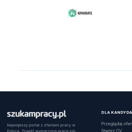
DLA KANDYD
Przeglądaj ofer
Największy portal z ofertami pracy w
Stwórz CV
Polsce. Znajdź wymarzoną pracę lub