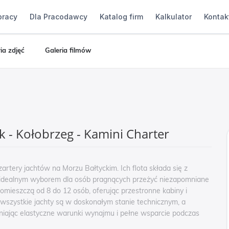
pracy
Dla Pracodawcy
Katalog firm
Kalkulator
Kontak
ia zdjęć
Galeria filmów
k - Kołobrzeg - Kamini Charter
zartery jachtów na Morzu Bałtyckim. Ich flota składa się z
 idealnym wyborem dla osób pragnących przeżyć niezapomniane
omieszczą od 8 do 12 osób, oferując przestronne kabiny i
wszystkie jachty są w doskonałym stanie technicznym, a
niając elastyczne warunki wynajmu i pełne wsparcie podczas