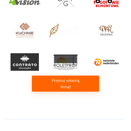
Promuj własną
firmę!