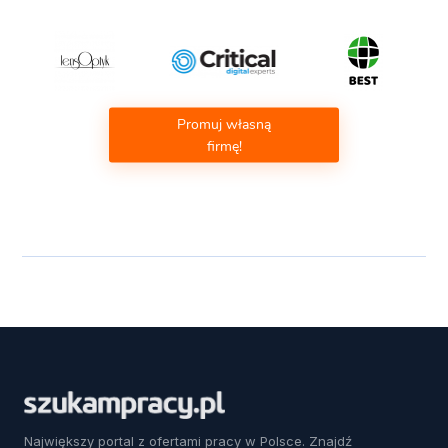
Promuj własną
firmę!
Największy portal z ofertami pracy w Polsce. Znajdź