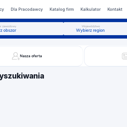
cy
Dla Pracodawcy
Katalog firm
Kalkulator
Kontakt
r zawodowy
Województwo
z obszar
Wybierz region
Nasza oferta
yszukiwania