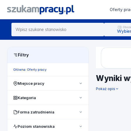
Oferty pra
Obsza
Wybier
Filtry
Główna
Oferty pracy
Wyniki w
Miejsce pracy
Pokaż opis
Cała Polska
Kategoria
pomorskie
Administracja biurowa
Forma zatrudnienia
lubelskie
Au Pair/ Opieka nad dziećmi
Dowolny
mazowieckie
Poziom stanowiska
Badania i rozwój