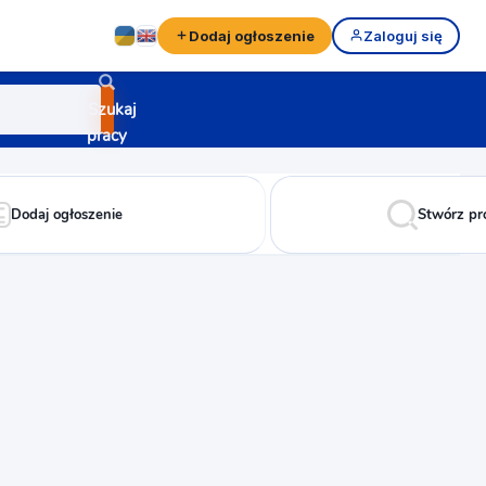
Dodaj ogłoszenie
Zaloguj się
Szukaj
pracy
Dodaj ogłoszenie
Stwórz pr