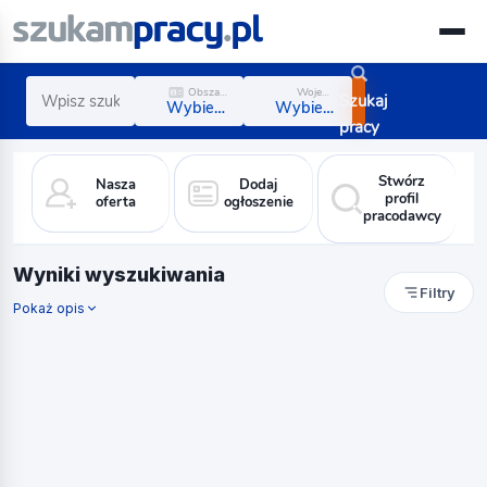
Obszar zawodowy
Województwo
Szukaj
Wybierz obszar
Wybierz region
pracy
Stwórz
Nasza
Dodaj
profil
oferta
ogłoszenie
pracodawcy
Wyniki wyszukiwania
Filtry
Pokaż opis