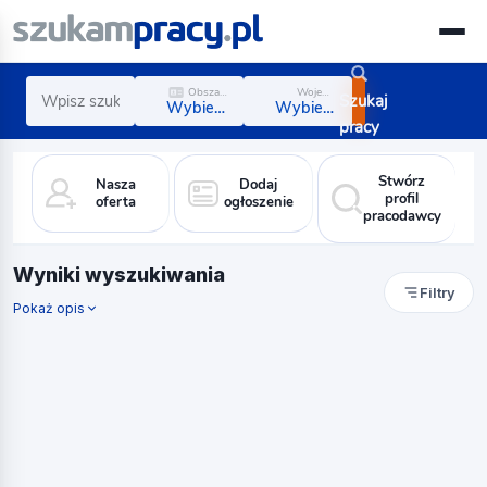
Obszar zawodowy
Województwo
Szukaj
Wybierz obszar
Wybierz region
pracy
Stwórz
Nasza
Dodaj
profil
oferta
ogłoszenie
pracodawcy
Wyniki wyszukiwania
Filtry
Pokaż opis