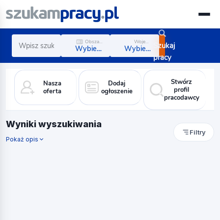
Obszar zawodowy
Województwo
Szukaj
Wybierz obszar
Wybierz region
pracy
Stwórz
Nasza
Dodaj
profil
oferta
ogłoszenie
pracodawcy
Wyniki wyszukiwania
Filtry
Pokaż opis