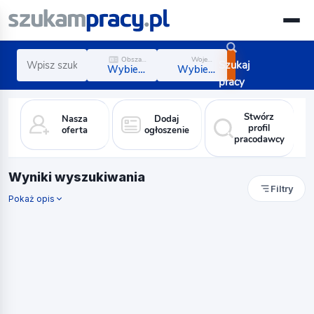
Obszar zawodowy
Województwo
Szukaj
Wybierz obszar
Wybierz region
pracy
Stwórz
Nasza
Dodaj
profil
oferta
ogłoszenie
pracodawcy
Wyniki wyszukiwania
Filtry
Pokaż opis