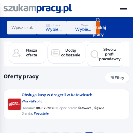
Obszar zawodowy
Województwo
Szukaj
Wybierz obszar
Wybierz region
pracy
Stwórz
Nasza
Dodaj
profil
oferta
ogłoszenie
pracodawcy
Oferty pracy
Filtry
Obsługa kasy w drogerii w Katowicach
Work&Profit
Dodano:
Miejsce pracy:
08-07-2026
Katowice , śląskie
Branża:
Pozostałe