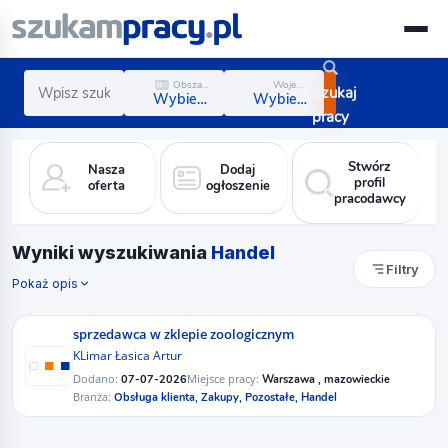
Obszar zawodowy
Województwo
Szukaj
Wybierz obszar
Wybierz region
pracy
Stwórz
Nasza
Dodaj
profil
oferta
ogłoszenie
pracodawcy
Wyniki wyszukiwania
Handel
Filtry
Pokaż opis
sprzedawca w zklepie zoologicznym
KLimar Łasica Artur
Dodano:
Miejsce pracy:
07-07-2026
Warszawa , mazowieckie
Branża:
Obsługa klienta,
Zakupy,
Pozostałe,
Handel