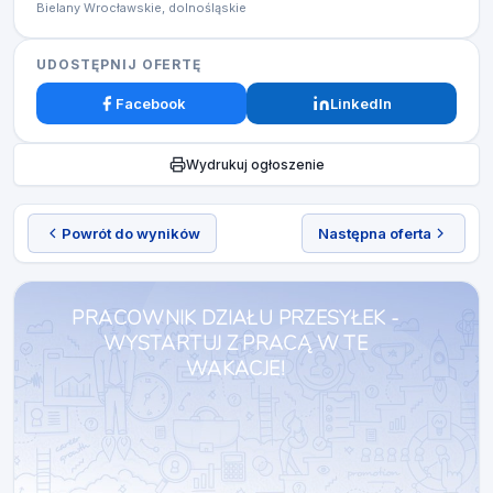
Bielany Wrocławskie, dolnośląskie
UDOSTĘPNIJ OFERTĘ
Facebook
LinkedIn
Wydrukuj ogłoszenie
Powrót do wyników
Następna oferta
PRACOWNIK DZIAŁU PRZESYŁEK -
WYSTARTUJ Z PRACĄ W TE
WAKACJE!