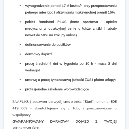
wynagrodzenie ponad 17 zł brutto/h przy przepracowaniu
pełnego miesiąca i otrzymaniu maksymalnej premii 15%
pakiet Randstad PLUS (karta sportowa i opieka
medyczna w atrakcyjnej cenie a także zniżki i rabaty
nawet do 50% na zakupy online)
dofinansowanie do posiłków
darmowy dojazd
pracę średnio 4 dni w tygodniu po 10 h - masz 3 dni
wolnego!
umowę o pracę tymczasową (składki ZUS i płatne urlopy)
profesjonalne szkolenie wprowadzające
ZAAPLIKUJ, zadzwoń lub wyślij sms o treści "
Start
" na numer
605
419 069
- skontaktujemy się z Tobą i porozmawiamy o
współpracy.
GWARANTOWANY DARMOWY DOJAZD Z TWOJEJ
MIEJSCOWOŚCI!