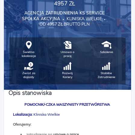
4957 ZŁ
AGENCJA ZATRUDNIENIA KS SERVICE
SPÓŁKA AKCYJNA
KLINISKA WIELKIE
OD 4957 ZŁ BRUTTO PLN
Świetna
Umowa o
Szkolenia
lokalizacja
pracę
Zwrot za
Rozwój
Stabilne
dojazdy
Kariery
Zatrudnienie
Opis stanowiska
POMOCNIK/-CZKA MASZYNISTY PRZETWÓRSTWA
Lokalizacja:
Kliniska Wielkie
Oferujemy:
zatrudnienie na
umowę o pracę
,