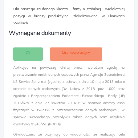
Dla naszego zaufanego klienta – firmy o stabilnej i wieloletniej
pozycji w branży produkcyjnej, zlokalizowanej w Kliniskach
Wielkich.
Wymagane dokumenty
CV
List motywacyjny
Aplikując na powyższą ofertę pracy, wyrażam zgodę na
przetwarzanie moich danych osobowych przez Agencja Zatrudnienia
KS Service Sp. z o.o. (zgodnie z ustawą z dnia 10 maja 2018 roku o
ochronie danych osobowych (Dz. Ustaw z 2018, poz. 1000 oraz
zgodnie z Rozporządzeniem Parlamentu Europejskiego i Rady (UE)
2016/679 z dnia 27 kwietnia 2016 r. w sprawie ochrony osób
fizycznych w związku z przetwarzaniem danych osobowych i w
sprawie swobodnego przepływu takich danych oraz uchylenia
dyrektywy 95/46/WE (RODO)).
Oświadczam, że przyjmuję do wiadomości, że realizacja celu