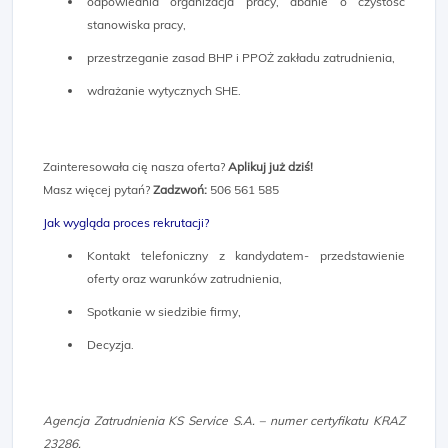
odpowiednia organizacja pracy, dbanie o czystość
stanowiska pracy,
przestrzeganie zasad BHP i PPOŻ zakładu zatrudnienia,
wdrażanie wytycznych SHE.
Zainteresowała cię nasza oferta?
Aplikuj już dziś!
Masz więcej pytań?
Zadzwoń:
506 561 585
Jak wygląda proces rekrutacji?
Kontakt telefoniczny z kandydatem- przedstawienie
oferty oraz warunków zatrudnienia,
Spotkanie w siedzibie firmy,
Decyzja.
Agencja Zatrudnienia KS Service S.A. – numer certyfikatu KRAZ
23286.