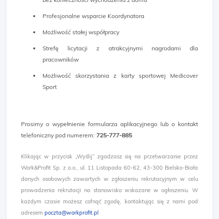
Profesjonalne wsparcie Koordynatora
Możliwość stałej współpracy
Strefę licytacji z atrakcyjnymi nagrodami dla
pracowników
Możliwość skorzystania z karty sportowej Medicover
Sport
Prosimy o wypełnienie formularza aplikacyjnego lub o kontakt
telefoniczny pod numerem:
725-777-885​
Klikając w przycisk „Wyślij” zgadzasz się na przetwarzanie przez
Work&Profit Sp. z o.o., ul. 11 Listopada 60-62, 43-300 Bielsko-Biała
danych osobowych zawartych w zgłoszeniu rekrutacyjnym w celu
prowadzenia rekrutacji na stanowisko wskazane w ogłoszeniu. W
każdym czasie możesz cofnąć zgodę, kontaktując się z nami pod
adresem
poczta@workprofit.pl