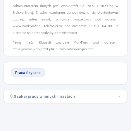
Administratorem danych jest Work&Profit Sp. zo.o. z siedzibą w
Bielsku-Białej. Z administratorem danych można się skontaktować
poprzez adres email, formularz kontaktowy pod adresem
www.workprofit.pl, telefonicznie pod numerem 33 816 64 09 lub
pisemnie na adres siedziby administratora.
Pełną treść Klauzuli znajdzie Pan/Pani pod adresem:
https://www.workprofit.pl/klauzula-informacyjna.html
Praca fizyczna
Szukaj pracy w innych miastach